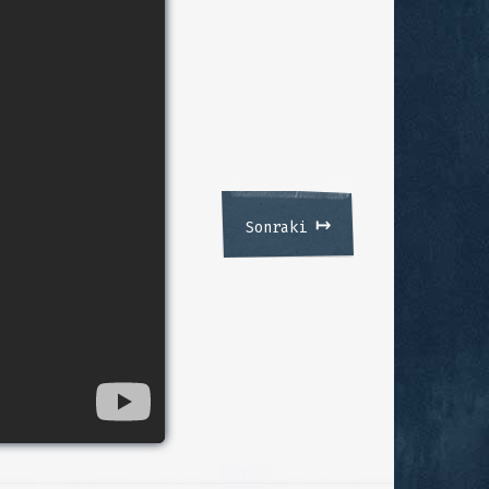
↦
Sonraki