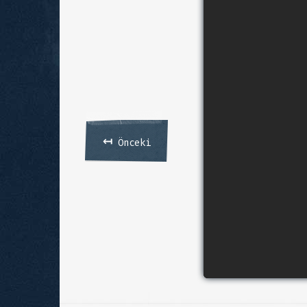
↤
Önceki