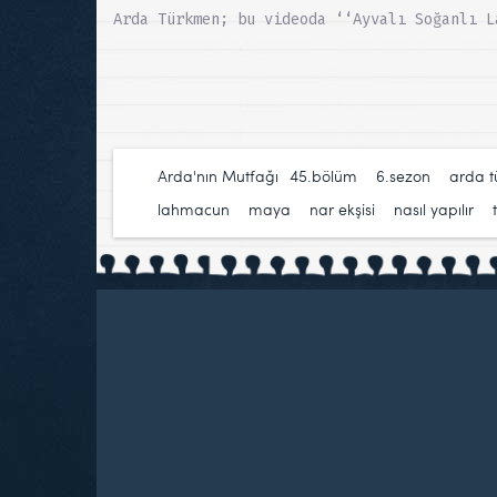
Arda Türkmen; bu videoda ‘‘Ayvalı Soğanlı L
Arda'nın Mutfağı
45.bölüm
,
6.sezon
,
arda 
lahmacun
,
maya
,
nar ekşisi
,
nasıl yapılır
,