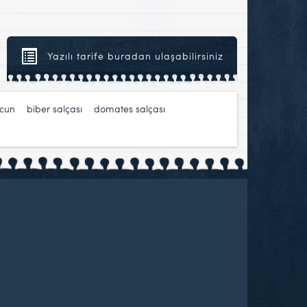
Yazılı tarife buradan ulaşabilirsiniz
acun
,
biber salçası
,
domates salçası
,