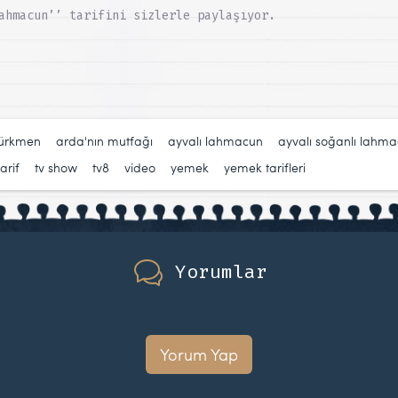
ahmacun’’ tarifini sizlerle paylaşıyor.
türkmen
,
arda'nın mutfağı
,
ayvalı lahmacun
,
ayvalı soğanlı lahm
tarif
,
tv show
,
tv8
,
video
,
yemek
,
yemek tarifleri
Yorumlar
Yorum Yap