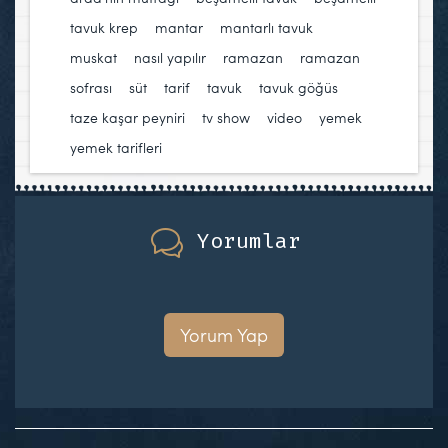
tavuk krep
,
mantar
,
mantarlı tavuk
,
muskat
,
nasıl yapılır
,
ramazan
,
ramazan
sofrası
,
süt
,
tarif
,
tavuk
,
tavuk göğüs
,
taze kaşar peyniri
,
tv show
,
video
,
yemek
,
yemek tarifleri
Yorumlar
Yorum Yap