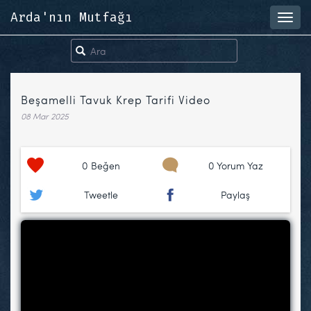
Arda'nın Mutfağı
Toggl
navig
Beşamelli Tavuk Krep Tarifi Video
08 Mar 2025
0
Beğen
0 Yorum Yaz
Tweetle
Paylaş