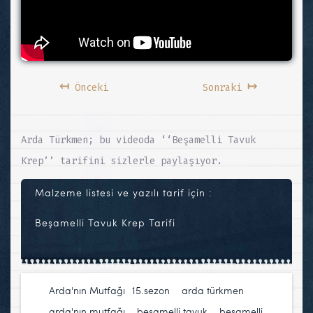
↤
↦
Önceki
Sonraki
Arda Türkmen; bu videoda ‘‘Beşamelli Tavuk
Krep’’ tarifini sizlerle paylaşıyor.
Malzeme listesi ve yazılı tarif için :
Beşamelli Tavuk Krep Tarifi
Arda'nın Mutfağı
15.sezon
,
arda türkmen
,
arda'nın mutfağı
,
beşamelli tavuk
,
beşamelli