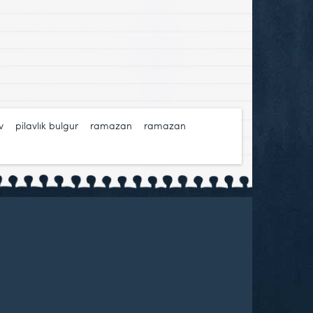
v
,
pilavlık bulgur
,
ramazan
,
ramazan