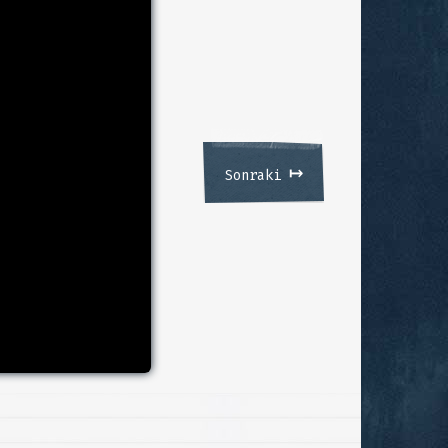
↦
Sonraki