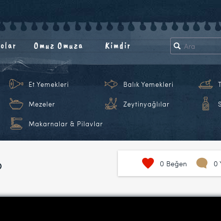
olar
Omuz Omuza
Kimdir
Et Yemekleri
Balık Yemekleri
Mezeler
Zeytinyağlılar
Makarnalar & Pilavlar
o
0
Beğen
0 