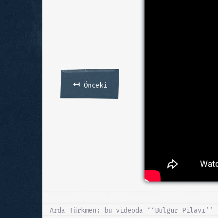
↤
Önceki
Arda Türkmen; bu videoda ‘‘Bulgur Pilavı’’ 