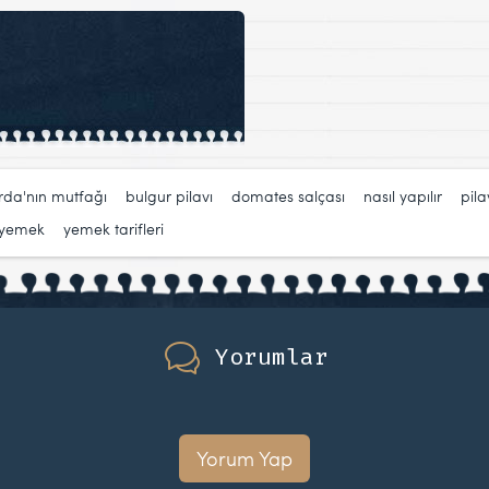
rda'nın mutfağı
,
bulgur pilavı
,
domates salçası
,
nasıl yapılır
,
pila
yemek
,
yemek tarifleri
Yorumlar
Yorum Yap