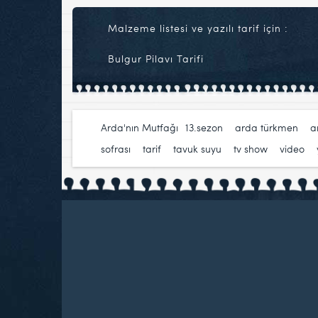
Malzeme listesi ve yazılı tarif için :
Bulgur Pilavı Tarifi
Arda'nın Mutfağı
13.sezon
,
arda türkmen
,
a
sofrası
,
tarif
,
tavuk suyu
,
tv show
,
video
,