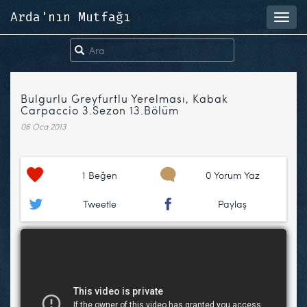
Arda'nın Mutfağı
Toggl
navig
Bulgurlu Greyfurtlu Yerelması, Kabak
Carpaccio 3.Sezon 13.Bölüm
06 Oca 2013
1
Beğen
0 Yorum Yaz
Tweetle
Paylaş