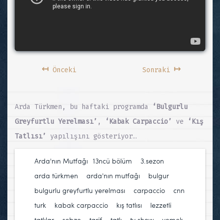
↤
↦
Önceki
Sonraki
Arda Türkmen, bu haftaki programda
‘Bulgurlu
Greyfurtlu Yerelması’
,
‘Kabak Carpaccio’
ve
‘Kış
Tatlısı’
yapılışını gösteriyor…
Arda'nın Mutfağı
13ncü bölüm
,
3.sezon
,
arda türkmen
,
arda'nın mutfağı
,
bulgur
,
bulgurlu greyfurtlu yerelması
,
carpaccio
,
cnn
turk
,
kabak carpaccio
,
kış tatlısı
,
lezzetli
tatlılar
,
sebze
,
tarif
,
tatlı
,
tv show
,
yemek