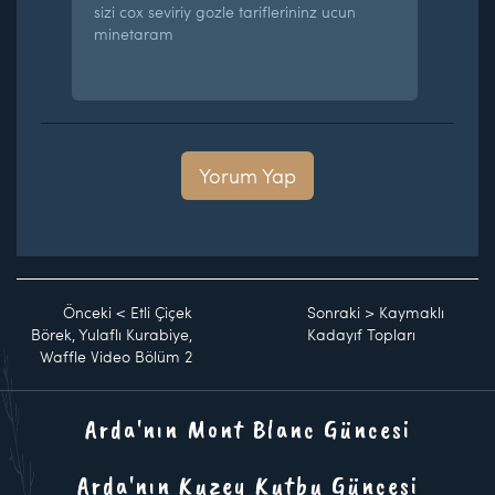
sizi cox seviriy gozle tariflerininz ucun
minetaram
Yorum Yap
Önceki
<
Etli Çiçek
Sonraki
>
Kaymaklı
Börek, Yulaflı Kurabiye,
Kadayıf Topları
Waffle Video Bölüm 2
Arda'nın Mont Blanc Güncesi
Arda'nın Kuzey Kutbu Güncesi