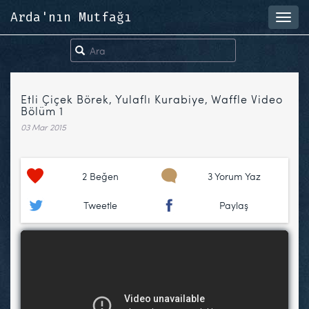
Arda'nın Mutfağı
Toggl
navig
Etli Çiçek Börek, Yulaflı Kurabiye, Waffle Video
Bölüm 1
03 Mar 2015
2
Beğen
3 Yorum Yaz
Tweetle
Paylaş