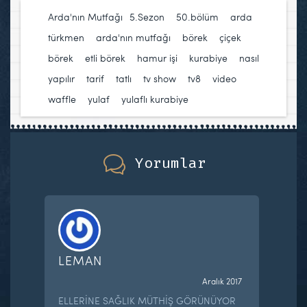
Arda'nın Mutfağı
5.Sezon
,
50.bölüm
,
arda
türkmen
,
arda'nın mutfağı
,
börek
,
çiçek
börek
,
etli börek
,
hamur işi
,
kurabiye
,
nasıl
yapılır
,
tarif
,
tatlı
,
tv show
,
tv8
,
video
,
waffle
,
yulaf
,
yulaflı kurabiye
Yorumlar
LEMAN
Aralık 2017
ELLERİNE SAĞLIK MÜTHİŞ GÖRÜNÜYOR