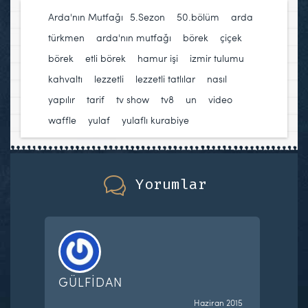
Arda'nın Mutfağı
5.Sezon
,
50.bölüm
,
arda
türkmen
,
arda'nın mutfağı
,
börek
,
çiçek
börek
,
etli börek
,
hamur işi
,
izmir tulumu
,
kahvaltı
,
lezzetli
,
lezzetli tatlılar
,
nasıl
yapılır
,
tarif
,
tv show
,
tv8
,
un
,
video
,
waffle
,
yulaf
,
yulaflı kurabiye
Yorumlar
GÜLFİDAN
Haziran 2015