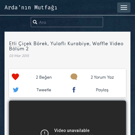
Arda'nın Mutfağı
Toggl
navig
Etli Çiçek Börek, Yulaflı Kurabiye, Waffle Video
Bölüm 2
03 Mar 2015
2
Beğen
2 Yorum Yaz
Tweetle
Paylaş