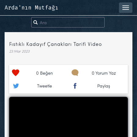
Arda'nın Mutfağı
Toggl
navig
Fıstıklı Kadayıf Çanakları Tarifi Video
23 Mar 2023
0
Beğen
0 Yorum Yaz
Tweetle
Paylaş