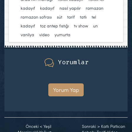
kadayıf
,
kadayıf
,
nasıl yapılır
,
ramazan
,
ramazan sofrası
,
süt
,
tarif
,
tatlı
,
tel
kadayıf
,
toz antep fıstığı
,
tv show
,
un
,
vanilya
,
video
,
yumurta
Yorumlar
Yorum Yap
Önceki
<
Yeşil
Sonraki
>
Katlı Patlıcan