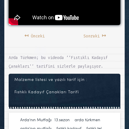
↤
↦
Önceki
Sonraki
Arda Türkmen; bu videoda ‘‘Fıstıklı Kadayıf
Çanakları’’ tarifini sizlerle paylaşıyor.
Malzeme listesi ve yazılı tarif için :
Fıstıklı Kadayıf Çanakları Tarifi
Arda'nın Mutfağı
13.sezon
,
arda türkmen
,
arda'nın mutfağı
,
fıstıklı kadayıf
,
fıstıklı tel