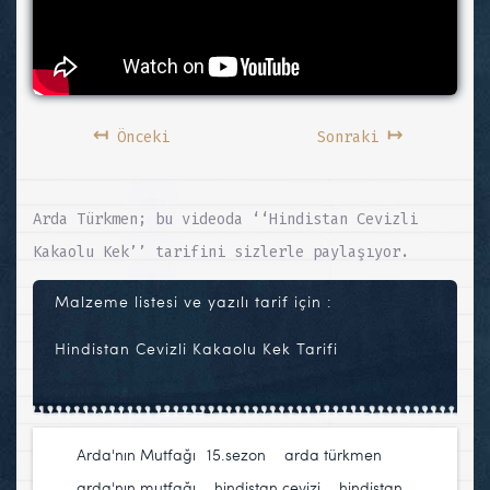
↤
↦
Önceki
Sonraki
Arda Türkmen; bu videoda ‘‘Hindistan Cevizli
Kakaolu Kek’’ tarifini sizlerle paylaşıyor.
Malzeme listesi ve yazılı tarif için :
Hindistan Cevizli Kakaolu Kek Tarifi
Arda'nın Mutfağı
15.sezon
,
arda türkmen
,
arda'nın mutfağı
,
hindistan cevizi
,
hindistan