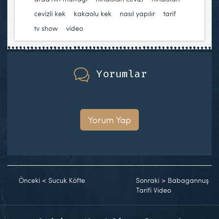
cevizli kek
,
kakaolu kek
,
nasıl yapılır
,
tarif
,
tv show
,
video
Yorumlar
Yorum Yap
Önceki
<
Sucuk Köfte
Sonraki
>
Babagannuş
Tarifi Video