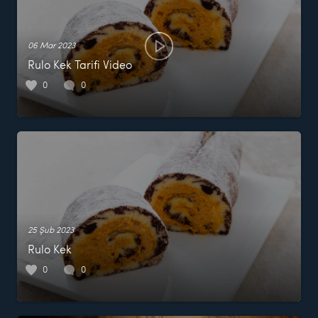
06 Mar 2023
Rulo Kek Tarifi Video
0
0
25 Şub 2023
Rulo Kek
0
0