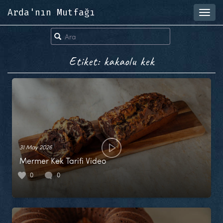
Arda'nın Mutfağı
Toggl
navig
Etiket: kakaolu kek
31 May 2026
Mermer Kek Tarifi Video
0
0