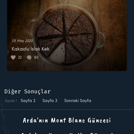
05 May 2020
Kakaolu Islak Kek
32
80
Diğer Sonuçlar
Sayfa
2
Sayfa
3
Sonraki Sayfa
Sayfa
1
Arda'nın Mont Blanc Güncesi