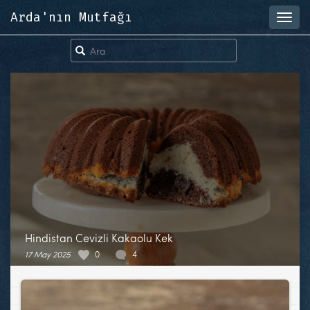
Arda'nın Mutfağı
Toggl
navig
Hindistan Cevizli Kakaolu Kek
17 May 2025
0
4