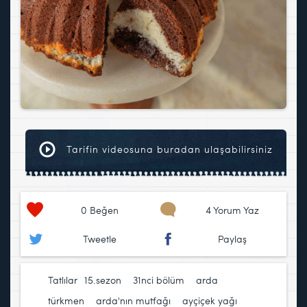
Tarifin videosuna buradan ulaşabilirsiniz
0
Beğen
4 Yorum Yaz
Tweetle
Paylaş
Tatlılar
15.sezon
,
31nci bölüm
,
arda
türkmen
,
arda'nın mutfağı
,
ayçiçek yağı
,