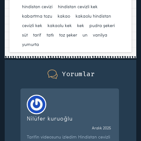
hindistan cevizi
,
hindistan cevizli kek
,
kabartma tozu
,
kakao
,
kakaolu hindistan
cevizli kek
,
kakaolu kek
,
kek
,
pudra şekeri
,
süt
,
tarif
,
tatlı
,
toz şeker
,
un
,
vanilya
,
yumurta
Yorumlar
Nilüfer kuruoğlu
Aralık 2025
Tarifin videosunu izledim Hindistan cevizli