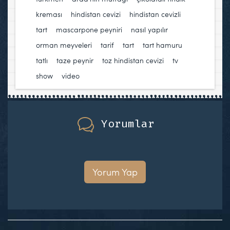
kreması
,
hindistan cevizi
,
hindistan cevizli
tart
,
mascarpone peyniri
,
nasıl yapılır
,
orman meyveleri
,
tarif
,
tart
,
tart hamuru
,
tatlı
,
taze peynir
,
toz hindistan cevizi
,
tv
show
,
video
Yorumlar
Yorum Yap