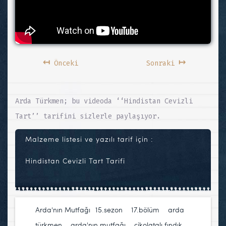
↤
↦
Önceki
Sonraki
Arda Türkmen; bu videoda ‘‘Hindistan Cevizli
Tart’’ tarifini sizlerle paylaşıyor.
Malzeme listesi ve yazılı tarif için :
Hindistan Cevizli Tart Tarifi
Arda'nın Mutfağı
15.sezon
,
17.bölüm
,
arda
türkmen
,
arda'nın mutfağı
,
çikolatalı fındık