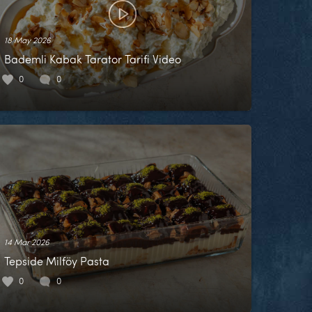
18 May 2026
Bademli Kabak Tarator Tarifi Video
0
0
14 Mar 2026
Tepside Milföy Pasta
0
0