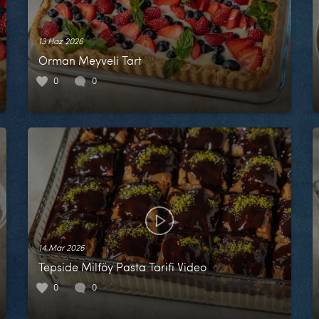
13 Haz 2026
Orman Meyveli Tart
0
0
14 Mar 2026
Tepside Milföy Pasta Tarifi Video
0
0