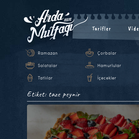
Tarifler
Vide
Ramazan
Çorbalar
Salatalar
Hamurlular
Tatlılar
İçecekler
Etiket: taze peynir