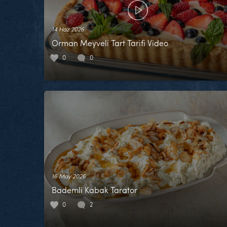
14 Haz 2026
Orman Meyveli Tart Tarifi Video
0
0
16 May 2026
Bademli Kabak Tarator
0
2