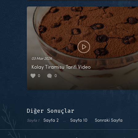
03 Mar 2026
Kolay Tiramisu Tarifi Video
0
0
Diğer Sonuçlar
Sayfa
2
…
Sayfa
10
Sonraki Sayfa
Sayfa
1