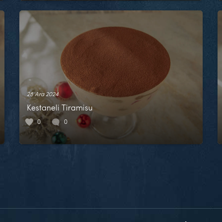
28 Ara 2024
Kestaneli Tiramisu
0
0