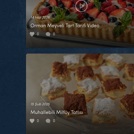
14 Haz 2026
Orman Meyveli Tart Tarifi Video
0
0
15 Şub 2025
Muhallebili Milföy Tatlısı
0
0