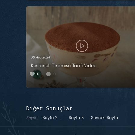
30 Ara 2024
Kestaneli Tiramisu Tarifi Video
0
0
Diğer Sonuçlar
Sayfa
2
…
Sayfa
8
Sonraki Sayfa
Sayfa
1