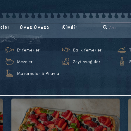
olar
Omuz Omuza
Kimdir
Et Yemekleri
Balık Yemekleri
Mezeler
Zeytinyağlılar
Makarnalar & Pilavlar