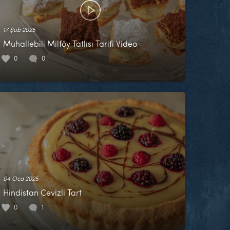
17 Şub 2025
Muhallebili Milföy Tatlısı Tarifi Video
0
0
04 Oca 2025
Hindistan Cevizli Tart
0
1