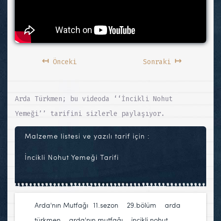
↤
↦
Önceki
Sonraki
Arda Türkmen; bu videoda ‘‘İncikli Nohut
Yemeği’’ tarifini sizlerle paylaşıyor.
Malzeme listesi ve yazılı tarif için :
İncikli Nohut Yemeği Tarifi
Arda'nın Mutfağı
11.sezon
,
29.bölüm
,
arda
türkmen
,
arda'nın mutfağı
,
incikli nohut
,