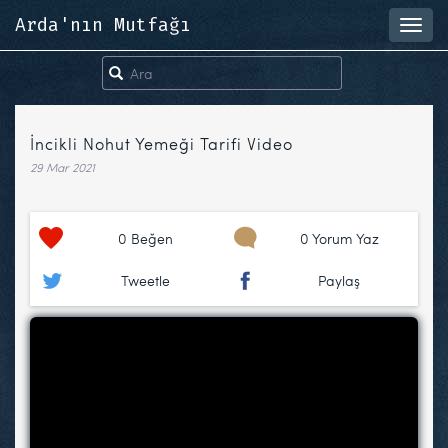
Arda'nın Mutfağı
Toggl
navig
İncikli Nohut Yemeği Tarifi Video
29 Mar 2021
0
Beğen
0 Yorum Yaz
Tweetle
Paylaş