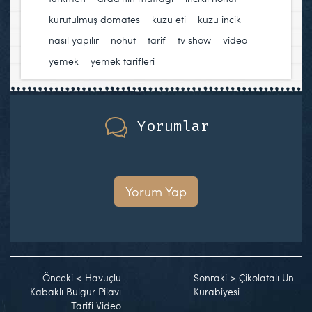
kurutulmuş domates
,
kuzu eti
,
kuzu incik
,
nasıl yapılır
,
nohut
,
tarif
,
tv show
,
video
,
yemek
,
yemek tarifleri
Yorumlar
Yorum Yap
Önceki
<
Havuçlu
Sonraki
>
Çikolatalı Un
Kabaklı Bulgur Pilavı
Kurabiyesi
Tarifi Video