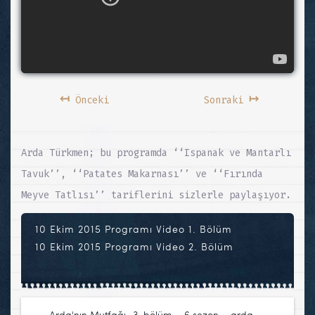
↤
↦
Önceki
Sonraki
Arda Türkmen; bu programda ‘‘Ispanak ve Mantarlı
Tavuk’’, ‘‘Patates Makarnası’’ ve ‘‘Fırında
Meyve Tatlısı’’ tariflerini sizlerle paylaşıyor.
10 Ekim 2015 Programı Video 1. Bölüm
10 Ekim 2015 Programı Video 2. Bölüm
Arda'nın Mutfağı
3. bölüm
,
6.sezon
,
arda