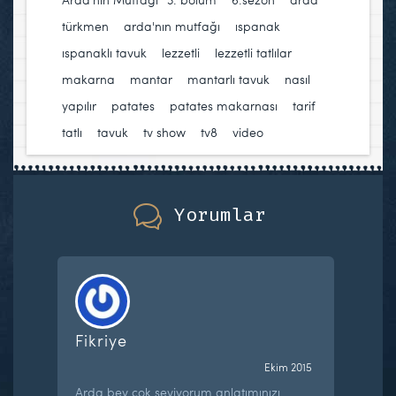
türkmen
,
arda'nın mutfağı
,
ıspanak
,
ıspanaklı tavuk
,
lezzetli
,
lezzetli tatlılar
,
makarna
,
mantar
,
mantarlı tavuk
,
nasıl
yapılır
,
patates
,
patates makarnası
,
tarif
,
tatlı
,
tavuk
,
tv show
,
tv8
,
video
Yorumlar
Fikriye
Ekim 2015
Arda bey çok seviyorum anlatımınızı