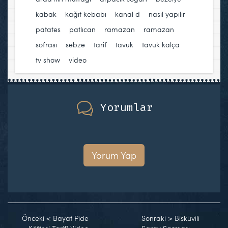
kabak
,
kağıt kebabı
,
kanal d
,
nasıl yapılır
,
patates
,
patlıcan
,
ramazan
,
ramazan
sofrası
,
sebze
,
tarif
,
tavuk
,
tavuk kalça
,
tv show
,
video
Yorumlar
Yorum Yap
Önceki
<
Bayat Pide
Sonraki
>
Bisküvili