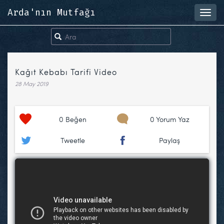
Arda'nın Mutfağı
Toggl
navig
Kağıt Kebabı Tarifi Video
28 May 2019
0
Beğen
0 Yorum Yaz
Tweetle
Paylaş