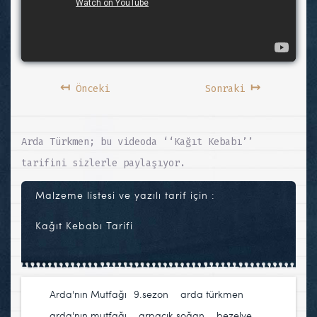
↤
↦
Önceki
Sonraki
Arda Türkmen; bu videoda ‘‘Kağıt Kebabı’’
tarifini sizlerle paylaşıyor.
Malzeme listesi ve yazılı tarif için :
Kağıt Kebabı Tarifi
Arda'nın Mutfağı
9.sezon
,
arda türkmen
,
arda'nın mutfağı
,
arpacık soğan
,
bezelye
,