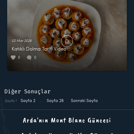
02 Mar 2026
Katıklı Dolma Tarifi Video
0
0
Diğer Sonuçlar
Sayfa
2
…
Sayfa
28
Sonraki Sayfa
Sayfa
1
Arda'nın Mont Blanc Güncesi