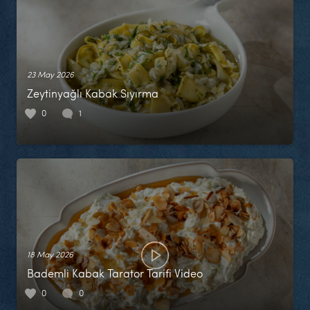
23 May 2026
Zeytinyağlı Kabak Sıyırma
0
1
18 May 2026
Bademli Kabak Tarator Tarifi Video
0
0