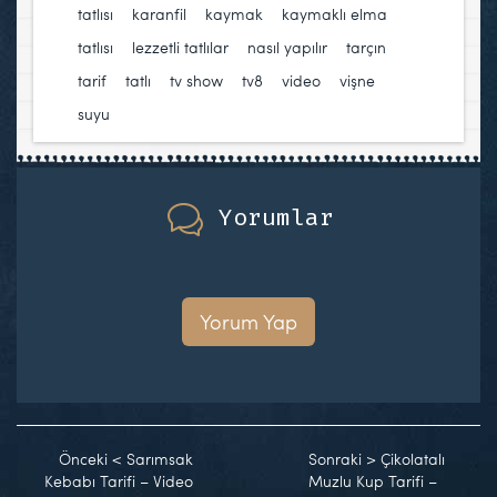
tatlısı
,
karanfil
,
kaymak
,
kaymaklı elma
tatlısı
,
lezzetli tatlılar
,
nasıl yapılır
,
tarçın
,
tarif
,
tatlı
,
tv show
,
tv8
,
video
,
vişne
suyu
Yorumlar
Yorum Yap
Önceki
<
Sarımsak
Sonraki
>
Çikolatalı
Kebabı Tarifi – Video
Muzlu Kup Tarifi –