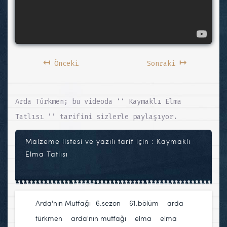
↤
↦
Önceki
Sonraki
Arda Türkmen; bu videoda ‘‘ Kaymaklı Elma
Tatlısı ’’ tarifini sizlerle paylaşıyor.
Malzeme listesi ve yazılı tarif için :
Kaymaklı
Elma Tatlısı
Arda'nın Mutfağı
6.sezon
,
61.bölüm
,
arda
türkmen
,
arda'nın mutfağı
,
elma
,
elma