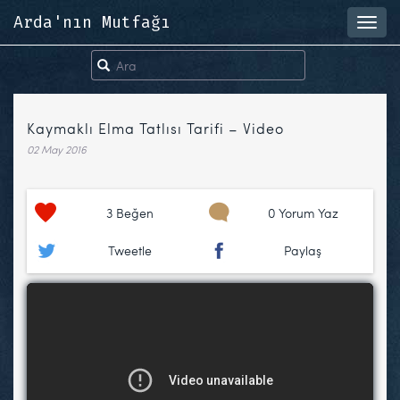
Arda'nın Mutfağı
Toggl
navig
Kaymaklı Elma Tatlısı Tarifi – Video
02 May 2016
3
Beğen
0 Yorum Yaz
Tweetle
Paylaş