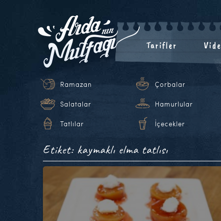
Tarifler
Vide
Ramazan
Çorbalar
Salatalar
Hamurlular
Tatlılar
İçecekler
Etiket: kaymaklı elma tatlısı