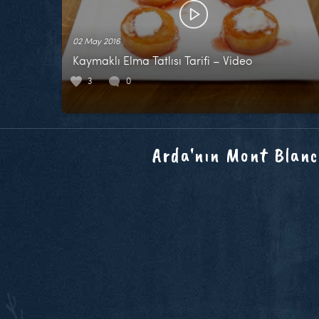
02 May 2016
Kaymaklı Elma Tatlısı Tarifi – Video
3
0
Arda'nın Mont Blanc