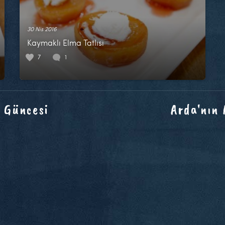
30 Nis 2016
Kaymaklı Elma Tatlısı
7
1
 Güncesi
Arda'nın