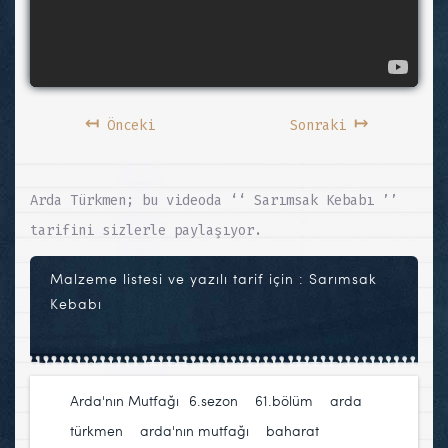
↤
↦
Önceki
Sonraki
Arda Türkmen; bu videoda ‘‘ Sarımsak Kebabı ’’
tarifini sizlerle paylaşıyor.
Malzeme listesi ve yazılı tarif için :
Sarımsak
Kebabı
Arda'nın Mutfağı
6.sezon
,
61.bölüm
,
arda
türkmen
,
arda'nın mutfağı
,
baharat
,