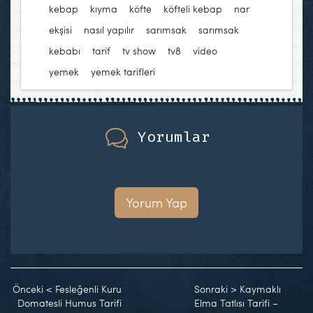
kebap
,
kıyma
,
köfte
,
köfteli kebap
,
nar
ekşisi
,
nasıl yapılır
,
sarımsak
,
sarımsak
kebabı
,
tarif
,
tv show
,
tv8
,
video
,
yemek
,
yemek tarifleri
Yorumlar
Yorum Yap
Önceki
<
Fesleğenli Kuru
Sonraki
>
Kaymaklı
Domatesli Humus Tarifi
Elma Tatlısı Tarifi –