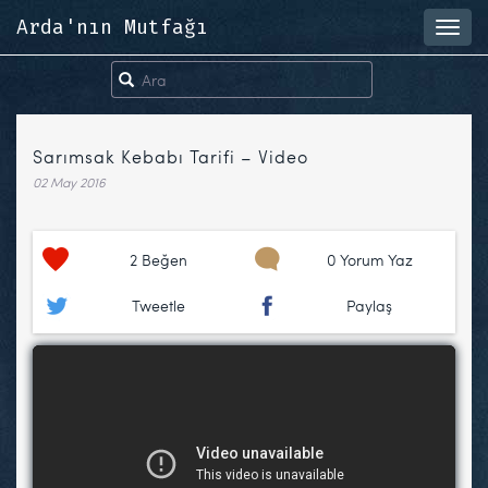
Arda'nın Mutfağı
Toggl
navig
Sarımsak Kebabı Tarifi – Video
02 May 2016
2
Beğen
0 Yorum Yaz
Tweetle
Paylaş