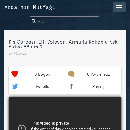
Arda'nın Mutfağı
Toggl
navig
Kış Çorbası, Etli Volovan, Armutlu Kakaolu Kek
Video Bölüm 3
25 Eki 2014
0
Beğen
0 Yorum Yaz
Tweetle
Paylaş