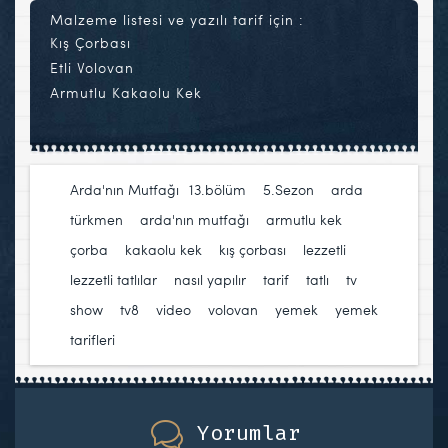
Malzeme listesi ve yazılı tarif için :
Kış Çorbası
Etli Volovan
Armutlu Kakaolu Kek
Arda'nın Mutfağı
13.bölüm
,
5.Sezon
,
arda
türkmen
,
arda'nın mutfağı
,
armutlu kek
,
çorba
,
kakaolu kek
,
kış çorbası
,
lezzetli
,
lezzetli tatlılar
,
nasıl yapılır
,
tarif
,
tatlı
,
tv
show
,
tv8
,
video
,
volovan
,
yemek
,
yemek
tarifleri
Yorumlar