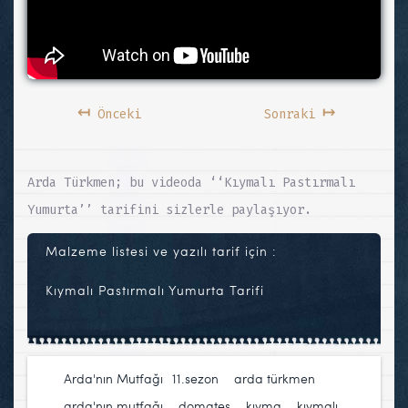
↤
↦
Önceki
Sonraki
Arda Türkmen; bu videoda ‘‘Kıymalı Pastırmalı
Yumurta’’ tarifini sizlerle paylaşıyor.
Malzeme listesi ve yazılı tarif için :
Kıymalı Pastırmalı Yumurta Tarifi
Arda'nın Mutfağı
11.sezon
,
arda türkmen
,
arda'nın mutfağı
,
domates
,
kıyma
,
kıymalı