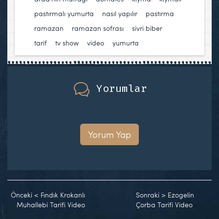
pastırmalı yumurta
,
nasıl yapılır
,
pastırma
,
ramazan
,
ramazan sofrası
,
sivri biber
,
tarif
,
tv show
,
video
,
yumurta
Yorumlar
Yorum Yap
Önceki
<
Fındık Krokanlı
Sonraki
>
Ezogelin
Muhallebi Tarifi Video
Çorba Tarifi Video