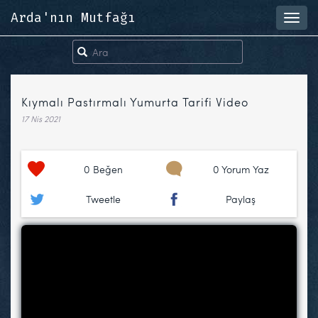
Arda'nın Mutfağı
Toggl
navig
Kıymalı Pastırmalı Yumurta Tarifi Video
17 Nis 2021
0
Beğen
0 Yorum Yaz
Tweetle
Paylaş