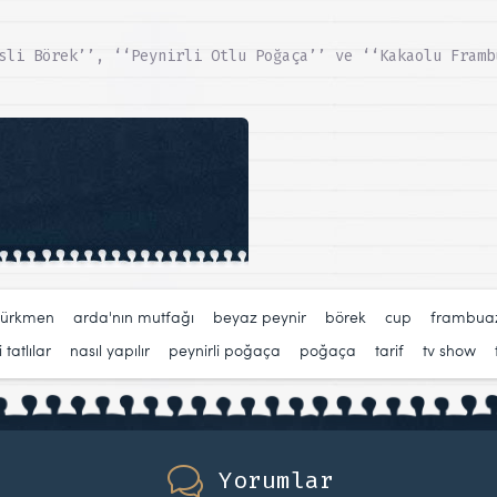
sli Börek’’, ‘‘Peynirli Otlu Poğaça’’ ve ‘‘Kakaolu Framb
türkmen
,
arda'nın mutfağı
,
beyaz peynir
,
börek
,
cup
,
frambua
 tatlılar
,
nasıl yapılır
,
peynirli poğaça
,
poğaça
,
tarif
,
tv show
,
Yorumlar