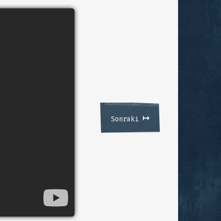
↦
Sonraki