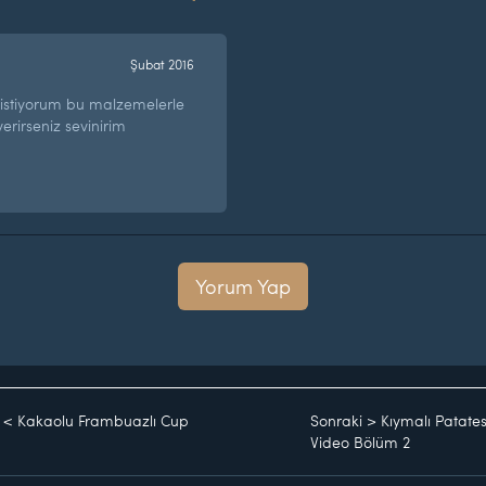
Şubat 2016
stiyorum bu malzemelerle
erirseniz sevinirim
Yorum Yap
<
Kakaolu Frambuazlı Cup
Sonraki
>
Kıymalı Patates
Video Bölüm 2