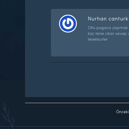
Nurhan canturk
Otlu pogaca yapmak i
kac tane cikar cevap v
tesekkurler
Önceki