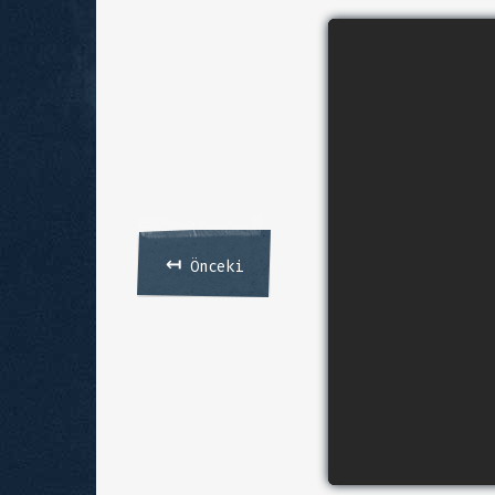
↤
Önceki