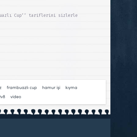
uazlı Cup’’ tariflerini sizlerle
z
,
frambuazlı cup
,
hamur işi
,
kıyma
,
tv8
,
video