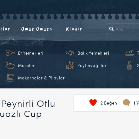
olar
Omuz Omuza
Kimdir
Et Yemekleri
Balık Yemekleri
Mezeler
Zeytinyağlılar
Makarnalar & Pilavlar
Peynirli Otlu
2
Beğen
1 
uazlı Cup