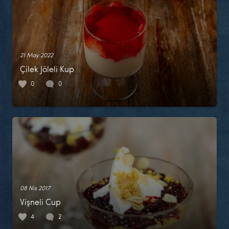
21 May 2022
Çilek Jöleli Kup
0
0
08 Nis 2017
Vişneli Cup
4
2