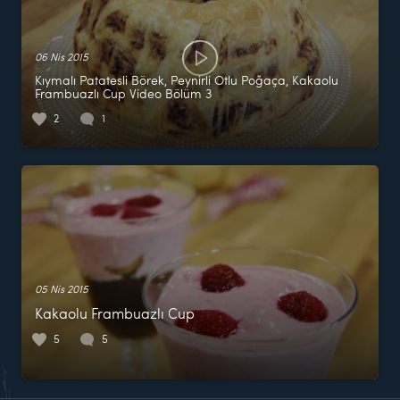
06 Nis 2015
Kıymalı Patatesli Börek, Peynirli Otlu Poğaça, Kakaolu
Frambuazlı Cup Video Bölüm 3
2
1
05 Nis 2015
Kakaolu Frambuazlı Cup
5
5