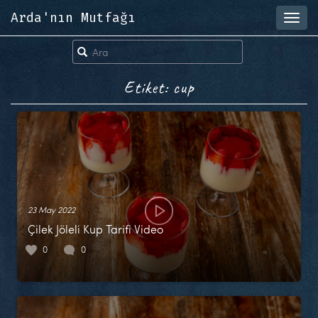
Arda'nın Mutfağı
Toggl
navig
Etiket: cup
23 May 2022
Çilek Jöleli Kup Tarifi Video
0
0