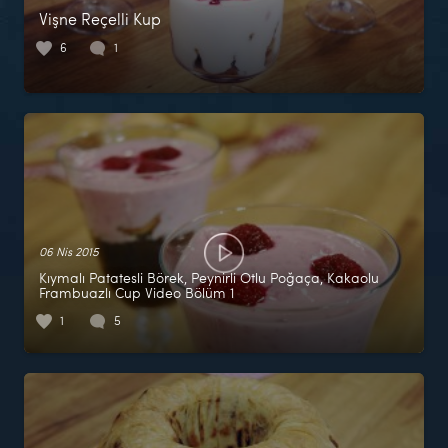
Vişne Reçelli Kup
6
1
06 Nis 2015
Kıymalı Patatesli Börek, Peynirli Otlu Poğaça, Kakaolu
Frambuazlı Cup Video Bölüm 1
1
5