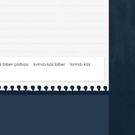
 biber çorbası
,
kırmızı köz biber
,
kırmızı köz