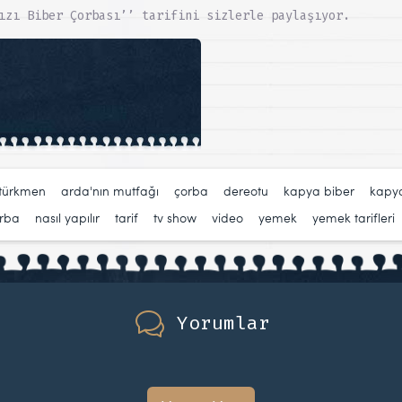
ızı Biber Çorbası’’ tarifini sizlerle paylaşıyor.
türkmen
,
arda'nın mutfağı
,
çorba
,
dereotu
,
kapya biber
,
kapya
orba
,
nasıl yapılır
,
tarif
,
tv show
,
video
,
yemek
,
yemek tarifleri
Yorumlar