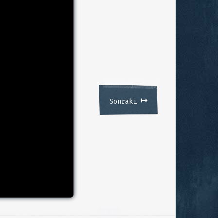
↦
Sonraki