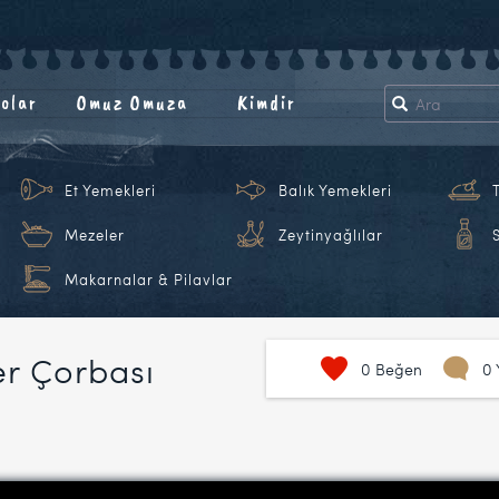
olar
Omuz Omuza
Kimdir
Et Yemekleri
Balık Yemekleri
Mezeler
Zeytinyağlılar
Makarnalar & Pilavlar
er Çorbası
0
Beğen
0 