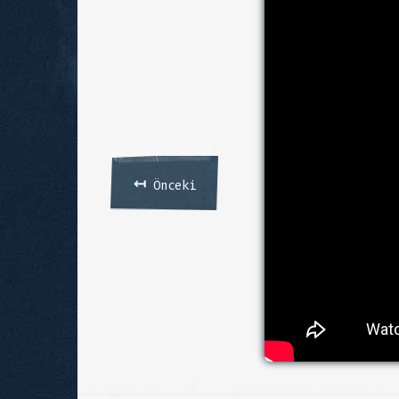
↤
Önceki