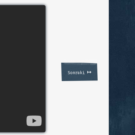
↦
Sonraki