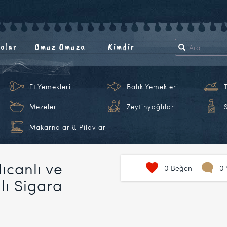
olar
Omuz Omuza
Kimdir
Et Yemekleri
Balık Yemekleri
Mezeler
Zeytinyağlılar
Makarnalar & Pilavlar
ıcanlı ve
0
Beğen
0 
lı Sigara