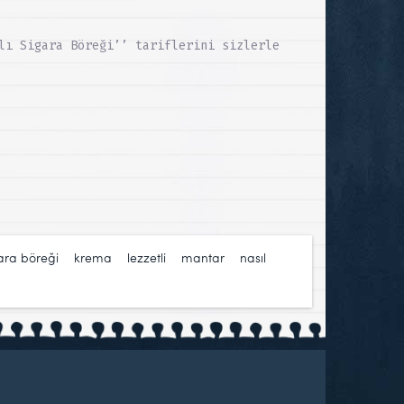
lı Sigara Böreği’’ tariflerini sizlerle
gara böreği
,
krema
,
lezzetli
,
mantar
,
nasıl