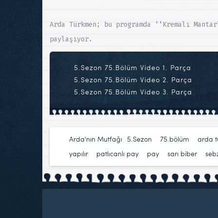
Arda Türkmen; bu programda ‘‘Kremalı Mantar
paylaşıyor.
5.Sezon 75.Bölüm Video 1. Parça
5.Sezon 75.Bölüm Video 2. Parça
5.Sezon 75.Bölüm Video 3. Parça
Arda'nın Mutfağı
5.Sezon
,
75.bölüm
,
arda 
yapılır
,
patlıcanlı pay
,
pay
,
sarı biber
,
seb