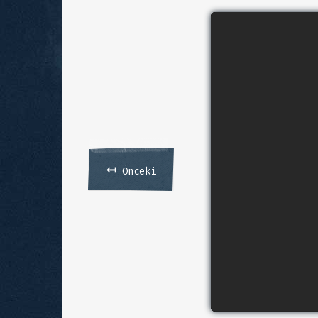
↤
Önceki