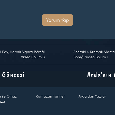
Yorum Yap
li Pay, Helvalı Sigara Böreği
Sonraki
>
Kremalı Mantarlı
Video Bölüm 3
Böreği Video Bölüm 1
 Güncesi
Arda'nın
a ile Omuz
Ramazan Tarifleri
Arda'dan Yazılar
uza