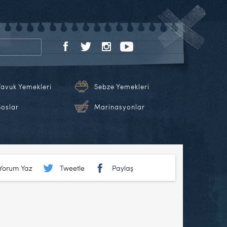
Tavuk Yemekleri
Sebze Yemekleri
Soslar
Marinasyonlar
Yorum Yaz
Tweetle
Paylaş