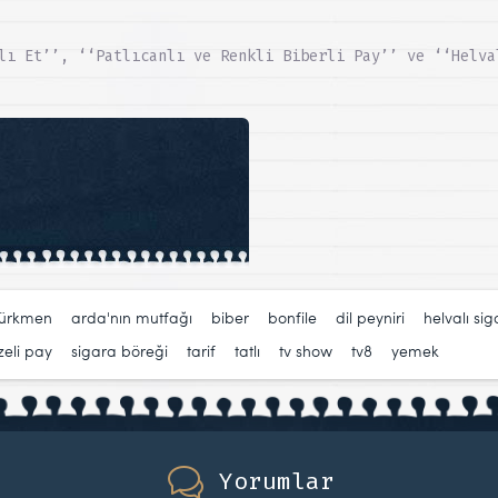
lı Et’’, ‘‘Patlıcanlı ve Renkli Biberli Pay’’ ve ‘‘Helva
türkmen
,
arda'nın mutfağı
,
biber
,
bonfile
,
dil peyniri
,
helvalı si
zeli pay
,
sigara böreği
,
tarif
,
tatlı
,
tv show
,
tv8
,
yemek
Yorumlar