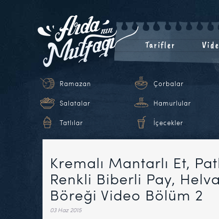
Tarifler
Vide
Ramazan
Çorbalar
Salatalar
Hamurlular
Tatlılar
İçecekler
Kremalı Mantarlı Et, Patl
Renkli Biberli Pay, Helva
Böreği Video Bölüm 2
03 Haz 2015