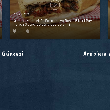
03 Haz 2015
Kremalı Mantarlı Et, Patlıcanlı ve Renkli Biberli Pay,
Helvalı Sigara Böreği Video Bölüm 2
0
0
 Güncesi
Arda'nın