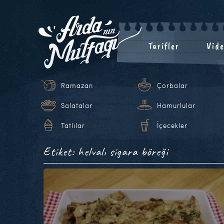
Tarifler
Vide
Ramazan
Çorbalar
Salatalar
Hamurlular
Tatlılar
İçecekler
Etiket: helvalı sigara böreği