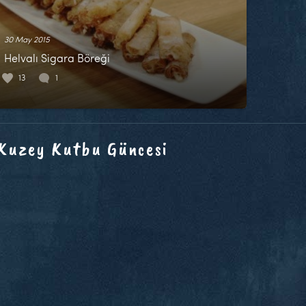
30 May 2015
Helvalı Sigara Böreği
13
1
 Kuzey Kutbu Güncesi