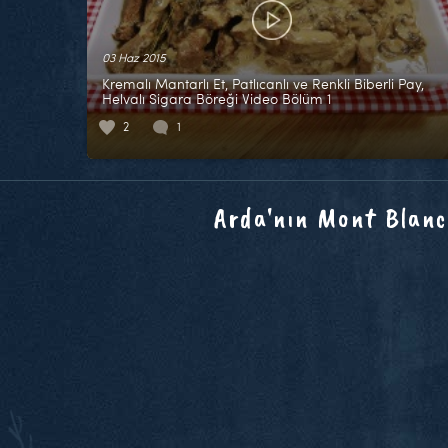
03 Haz 2015
Kremalı Mantarlı Et, Patlıcanlı ve Renkli Biberli Pay,
Helvalı Sigara Böreği Video Bölüm 1
2
1
Arda'nın Mont Blanc