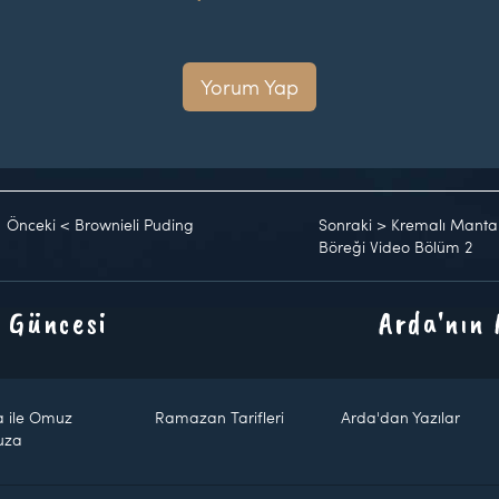
Yorum Yap
Önceki
<
Brownieli Puding
Sonraki
>
Kremalı Mantarlı
Böreği Video Bölüm 2
 Güncesi
Arda'nın
a ile Omuz
Ramazan Tarifleri
Arda'dan Yazılar
uza