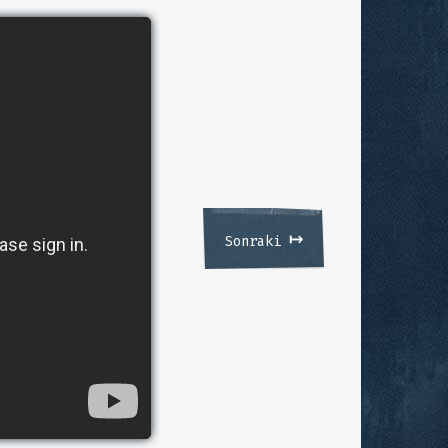
↦
Sonraki