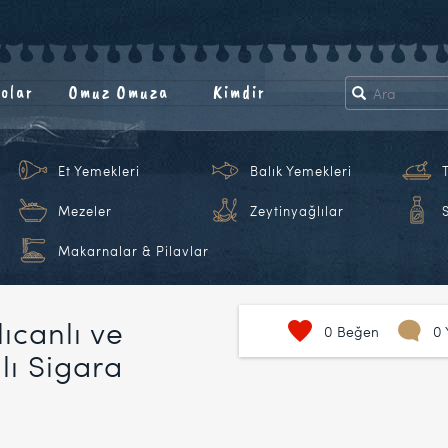
olar
Omuz Omuza
Kimdir
Et Yemekleri
Balık Yemekleri
Mezeler
Zeytinyağlılar
Makarnalar & Pilavlar
ıcanlı ve
0
Beğen
0 
lı Sigara