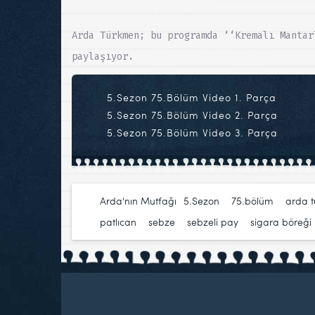
Arda Türkmen; bu programda ‘‘Kremalı Mantar
paylaşıyor.
5.Sezon 75.Bölüm Video 1. Parça
5.Sezon 75.Bölüm Video 2. Parça
5.Sezon 75.Bölüm Video 3. Parça
Arda'nın Mutfağı
5.Sezon
,
75.bölüm
,
arda 
patlıcan
,
sebze
,
sebzeli pay
,
sigara böreği