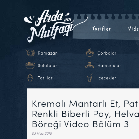
Tarifler
Vide
Ramazan
Çorbalar
Salatalar
Hamurlular
Tatlılar
İçecekler
Kremalı Mantarlı Et, Patl
Renkli Biberli Pay, Helva
Böreği Video Bölüm 3
03 Haz 2015