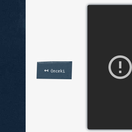
↤
Önceki