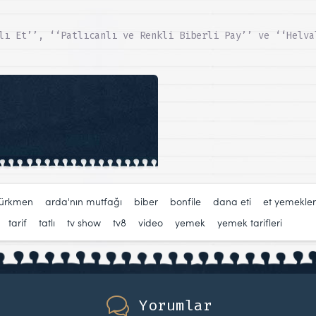
lı Et’’, ‘‘Patlıcanlı ve Renkli Biberli Pay’’ ve ‘‘Helva
türkmen
,
arda'nın mutfağı
,
biber
,
bonfile
,
dana eti
,
et yemekler
,
tarif
,
tatlı
,
tv show
,
tv8
,
video
,
yemek
,
yemek tarifleri
Yorumlar