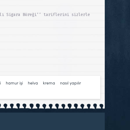
lı Sigara Böreği’’ tariflerini sizlerle
i
,
hamur işi
,
helva
,
krema
,
nasıl yapılır
,