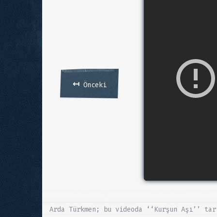
↤
Önceki
Arda Türkmen; bu videoda ‘‘Kurşun Aşı’’ tar