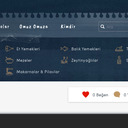
olar
Omuz Omuza
Kimdir
Et Yemekleri
Balık Yemekleri
Mezeler
Zeytinyağlılar
Makarnalar & Pilavlar
0
Beğen
0 