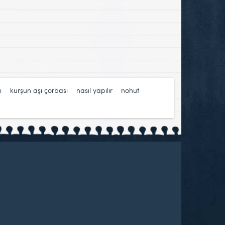
ı
,
kurşun aşı çorbası
,
nasıl yapılır
,
nohut
,