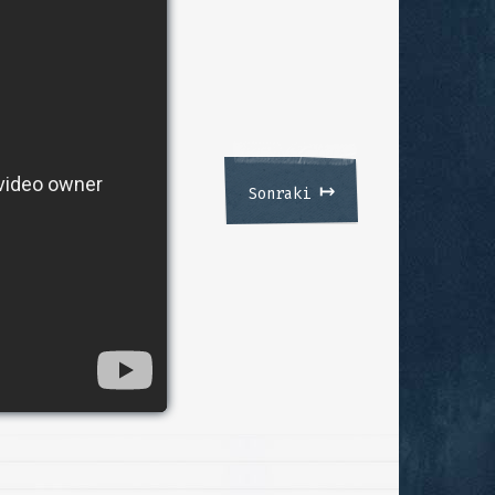
↦
Sonraki