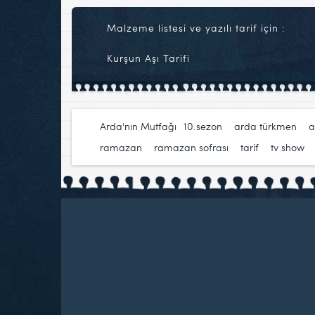
Malzeme listesi ve yazılı tarif için :
Kurşun Aşı Tarifi
Arda'nın Mutfağı
10.sezon
,
arda türkmen
,
a
ramazan
,
ramazan sofrası
,
tarif
,
tv show