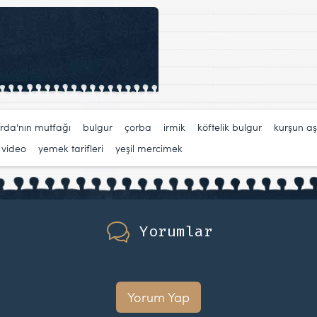
rda'nın mutfağı
,
bulgur
,
çorba
,
irmik
,
köftelik bulgur
,
kurşun aş
,
video
,
yemek tarifleri
,
yeşil mercimek
Yorumlar
Yorum Yap