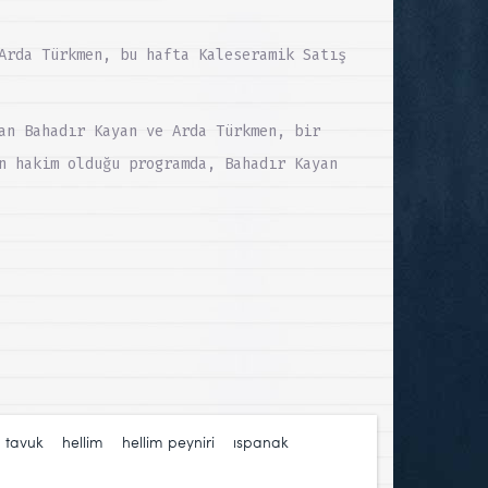
Arda Türkmen, bu hafta Kaleseramik Satış
an Bahadır Kayan ve Arda Türkmen, bir
n hakim olduğu programda, Bahadır Kayan
n tavuk
,
hellim
,
hellim peyniri
,
ıspanak
,