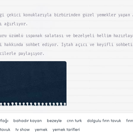
gi çekici konuklarıyla birbirinden güzel yemekler yapan 
ı ağırlıyor.
uru üzümlü ıspanak salatası ve bezelyeli hellim hazırlay
i hakkında sohbet ediyor. İştah açıcı ve keyifli sohbeti
cilerle paylaşıyor.
:
tfağı
,
bahadır kayan
,
bezeyle
,
cnn turk
,
dolgulu fırın tavuk
,
fırı
tavuk
,
tv show
,
yemek
,
yemek tarifleri