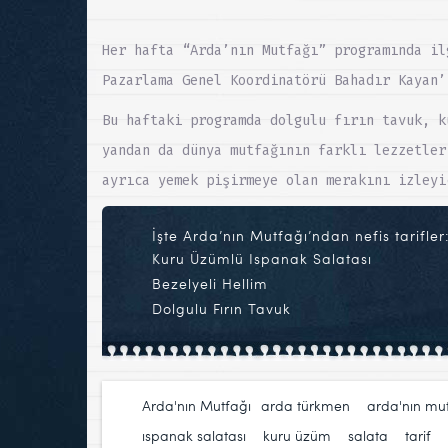
Her hafta “Arda’nın Mutfağı” programında il
Pazarlama Genel Koordinatörü Bahadır Kayan’
Bu haftaki programda dolgulu fırın tavuk, k
yandan da dünya mutfağının farklı lezzetler
ayrıca yemek pişirmeye olan merakını izleyi
İşte Arda’nın Mutfağı’ndan nefis tarifler
Kuru Üzümlü Ispanak Salatası
Bezelyeli Hellim
Dolgulu Fırın Tavuk
Arda'nın Mutfağı
arda türkmen
,
arda'nın mu
ıspanak salatası
,
kuru üzüm
,
salata
,
tarif
,