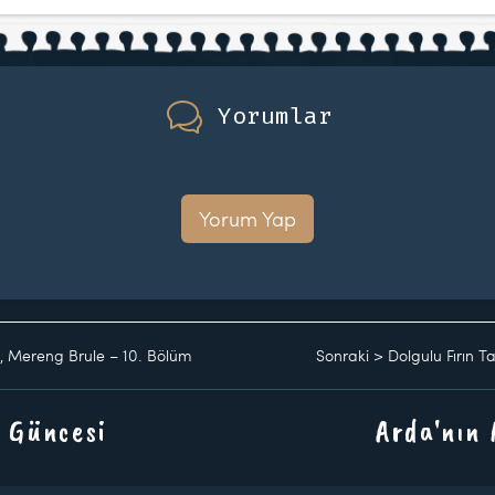
Yorumlar
Yorum Yap
t, Mereng Brule – 10. Bölüm
Sonraki
>
Dolgulu Fırın T
 Güncesi
Arda'nın