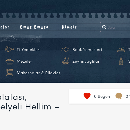
olar
Omuz Omuza
Kimdir
Et Yemekleri
Balık Yemekleri
Mezeler
Zeytinyağlılar
Makarnalar & Pilavlar
latası,
0
Beğen
0 
elyeli Hellim –