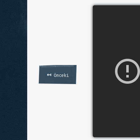
↤
Önceki