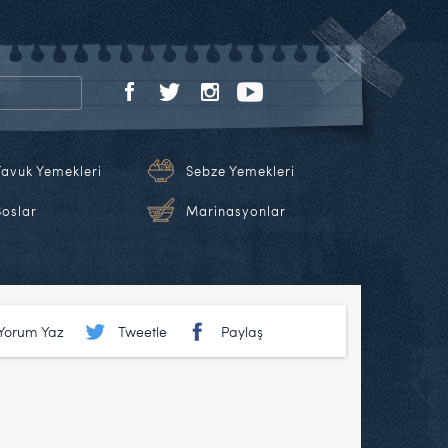
Tavuk Yemekleri
Sebze Yemekleri
Soslar
Marinasyonlar
Yorum Yaz
Tweetle
Paylaş