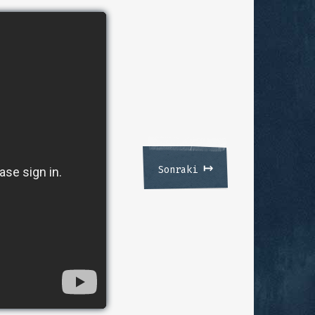
↦
Sonraki