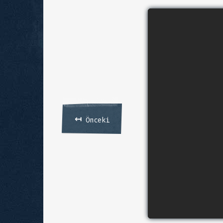
↤
Önceki