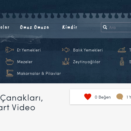
olar
Omuz Omuza
Kimdir
Et Yemekleri
Balık Yemekleri
Mezeler
Zeytinyağlılar
Makarnalar & Pilavlar
Çanakları,
0
Beğen
1 
art Video