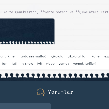
u Köfte Çanakları’’, ‘‘Sebze Sote’’ ve ‘‘Çikolatalı Tart
da türkmen
,
arda'nın mutfağı
,
çikolata
,
çikolatalı tart
,
köfte
,
lezz
,
tart
,
tatlı
,
tv show
,
tv8
,
video
,
yemek
,
yemek tarifleri
Yorumlar