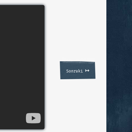
↦
Sonraki