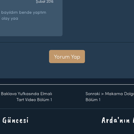
Şubat 2016
bayıldım bende yaptım
ü olay yaa
Yorum Yap
, Baklava Yufkasında Elmalı
Sonraki
>
Makarna Dolgul
Tart Video Bölüm 1
Bölüm 1
 Güncesi
Arda'nın