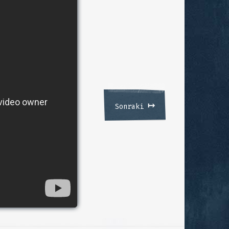
↦
Sonraki