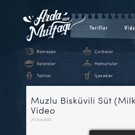
Tarifler
Vide
Ramazan
Çorbalar
Salatalar
Hamurlular
Tatlılar
İçecekler
Muzlu Bisküvili Süt (Mil
Video
27 Oca 2020