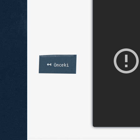
↤
Önceki