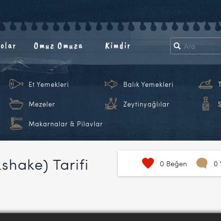
olar
Omuz Omuza
Kimdir
Et Yemekleri
Balık Yemekleri
Mezeler
Zeytinyağlılar
Makarnalar & Pilavlar
kshake) Tarifi
0
Beğen
0 