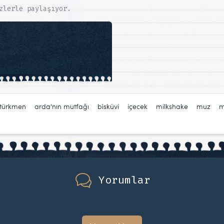
zlerle paylaşıyor.
 türkmen
,
arda'nın mutfağı
,
bisküvi
,
içecek
,
milkshake
,
muz
,
m
Yorumlar