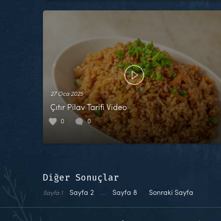
27 Oca 2025
Çıtır Pilav Tarifi Video
0
0
Diğer Sonuçlar
Sayfa
2
…
Sayfa
8
Sonraki Sayfa
Sayfa
1