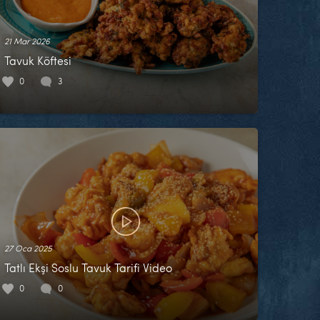
21 Mar 2026
Tavuk Köftesi
0
3
27 Oca 2025
Tatlı Ekşi Soslu Tavuk Tarifi Video
0
0