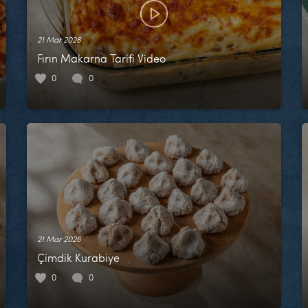
21 Mar 2026
Fırın Makarna Tarifi Video
0
0
21 Mar 2026
Çimdik Kurabiye
0
0