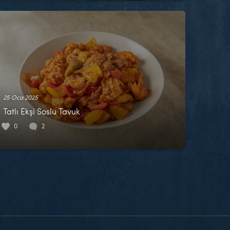
25 Oca 2025
Tatlı Ekşi Soslu Tavuk
0
2