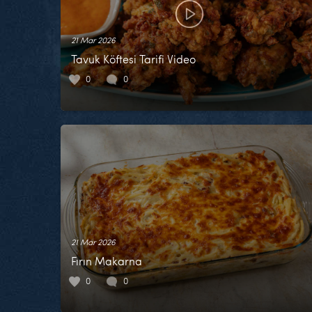
21 Mar 2026
Tavuk Köftesi Tarifi Video
0
0
21 Mar 2026
Fırın Makarna
0
0