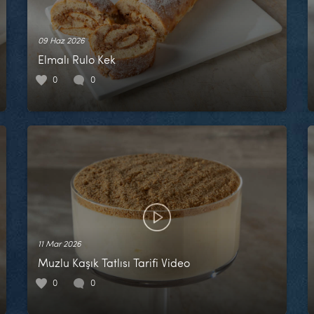
09 Haz 2026
Elmalı Rulo Kek
0
0
11 Mar 2026
Muzlu Kaşık Tatlısı Tarifi Video
0
0