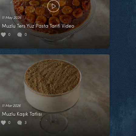
11 May 2026
Muzlu Ters Yüz Pasta Tarifi Video
0
0
11 Mar 2026
Muzlu Kaşık Tatlısı
0
3