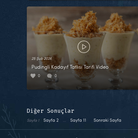
25 Şub 2026
Pudingli Kadayıf Tatlısı Tarifi Video
0
0
Diğer Sonuçlar
Sayfa
2
…
Sayfa
11
Sonraki Sayfa
Sayfa
1