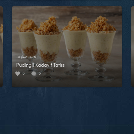
25 Şub 2026
Pudingli Kadayıf Tatlısı
0
0