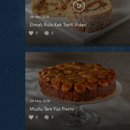
09 Haz 2026
Elmalı Rulo Kek Tarifi Video
0
0
09 May 2026
Muzlu Ters Yüz Pasta
0
0