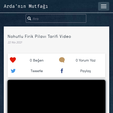
Arda'nın Mutfağı
Toggl
navig
Nohutlu Firik Pilavı Tarifi Video
22 Nis 2021
0
Beğen
0 Yorum Yaz
Tweetle
Paylaş