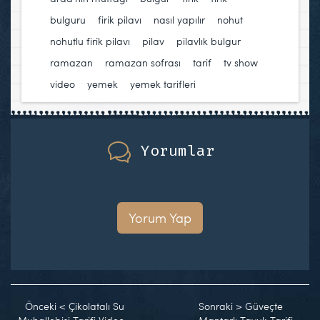
bulguru
,
firik pilavı
,
nasıl yapılır
,
nohut
,
nohutlu firik pilavı
,
pilav
,
pilavlık bulgur
,
ramazan
,
ramazan sofrası
,
tarif
,
tv show
,
video
,
yemek
,
yemek tarifleri
Yorumlar
Yorum Yap
Önceki
<
Çikolatalı Su
Sonraki
>
Güveçte