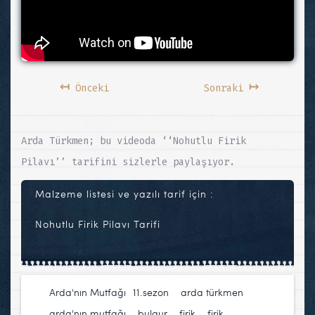
↤
↦
Önceki
Sonraki
Arda Türkmen; bu videoda ‘‘Nohutlu Firik
Pilavı’’ tarifini sizlerle paylaşıyor.
Malzeme listesi ve yazılı tarif için :
Nohutlu Firik Pilavı Tarifi
Arda'nın Mutfağı
11.sezon
,
arda türkmen
,
arda'nın mutfağı
,
bulgur
,
firik
,
firik