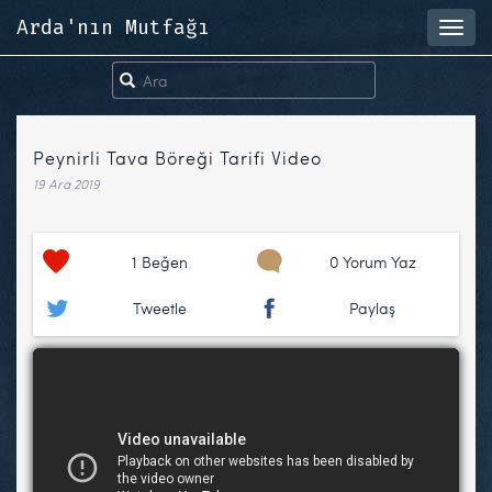
Arda'nın Mutfağı
Toggl
navig
Peynirli Tava Böreği Tarifi Video
19 Ara 2019
1
Beğen
0 Yorum Yaz
Tweetle
Paylaş