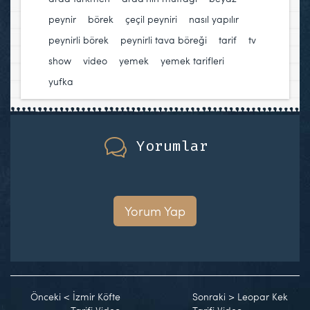
peynir
,
börek
,
çeçil peyniri
,
nasıl yapılır
,
peynirli börek
,
peynirli tava böreği
,
tarif
,
tv
show
,
video
,
yemek
,
yemek tarifleri
,
yufka
Yorumlar
Yorum Yap
Önceki
<
İzmir Köfte
Sonraki
>
Leopar Kek