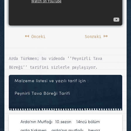
↤
↦
Önceki
Sonraki
Arda Türkmen; bu videoda ‘‘Peynirli Tava
Böreği’’ tarifini sizlerle paylaşıyor.
Malzeme listesi ve yazılı tarif için :
Peynirli Tava Böreği Tarifi
Arda'nın Mutfağı
10.sezon
,
14ncü bölüm
,
arda türkmen
,
arda'nın mutfağı
,
beyaz