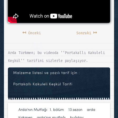
↤
↦
Önceki
Sonraki
Arda Türkmen; bu videoda ‘‘Portakallı Kakuleli
Keşkül’’ tarifini sizlerle paylaşıyor.
Malzeme listesi ve yazılı tarif için :
Portakallı Kakuleli Keşkül Tarifi
Arda'nın Mutfağı
1. bölüm
,
13.sezon
,
arda
türkmen
,
arda'nın mutfağı
,
buğday