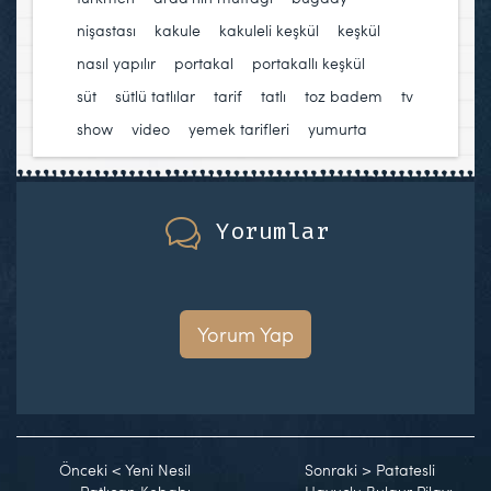
nişastası
,
kakule
,
kakuleli keşkül
,
keşkül
,
nasıl yapılır
,
portakal
,
portakallı keşkül
,
süt
,
sütlü tatlılar
,
tarif
,
tatlı
,
toz badem
,
tv
show
,
video
,
yemek tarifleri
,
yumurta
Yorumlar
Yorum Yap
Önceki
<
Yeni Nesil
Sonraki
>
Patatesli