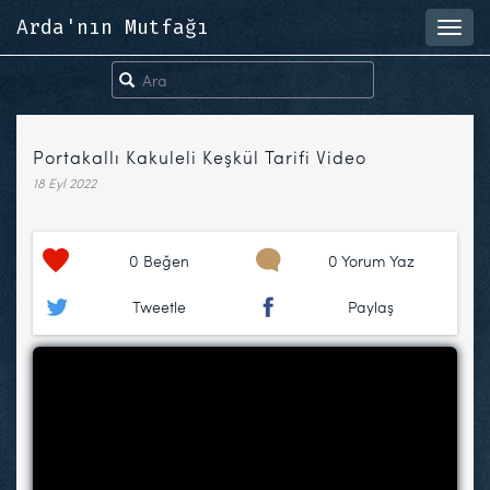
Arda'nın Mutfağı
Toggl
navig
Portakallı Kakuleli Keşkül Tarifi Video
18 Eyl 2022
0
Beğen
0 Yorum Yaz
Tweetle
Paylaş