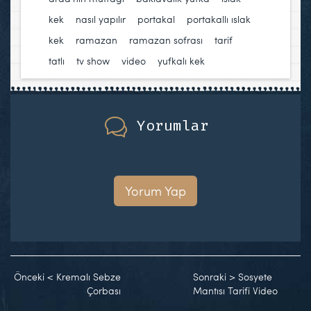
kek
,
nasıl yapılır
,
portakal
,
portakallı ıslak
kek
,
ramazan
,
ramazan sofrası
,
tarif
,
tatlı
,
tv show
,
video
,
yufkalı kek
Yorumlar
Yorum Yap
Önceki
<
Kremalı Sebze
Sonraki
>
Sosyete
Çorbası
Mantısı Tarifi Video