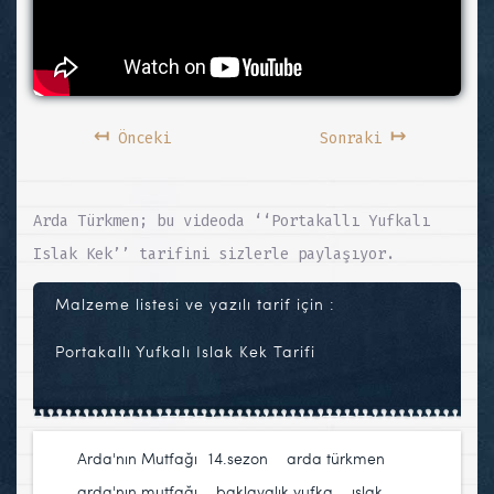
↤
↦
Önceki
Sonraki
Arda Türkmen; bu videoda ‘‘Portakallı Yufkalı
Islak Kek’’ tarifini sizlerle paylaşıyor.
Malzeme listesi ve yazılı tarif için :
Portakallı Yufkalı Islak Kek Tarifi
Arda'nın Mutfağı
14.sezon
,
arda türkmen
,
arda'nın mutfağı
,
baklavalık yufka
,
ıslak