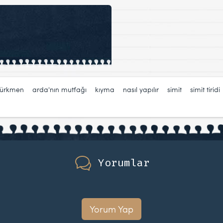
türkmen
,
arda'nın mutfağı
,
kıyma
,
nasıl yapılır
,
simit
,
simit tiridi
Yorumlar
Yorum Yap