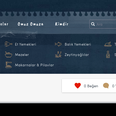
olar
Omuz Omuza
Kimdir
Et Yemekleri
Balık Yemekleri
Mezeler
Zeytinyağlılar
Makarnalar & Pilavlar
0
Beğen
0 