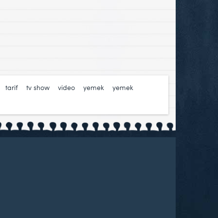
,
tarif
,
tv show
,
video
,
yemek
,
yemek