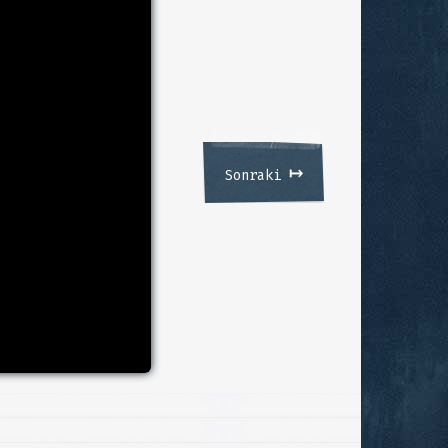
↦
Sonraki