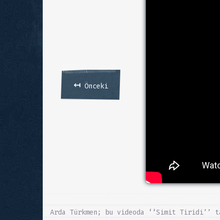
↤
Önceki
Arda Türkmen; bu videoda ‘‘Simit Tiridi’’ t