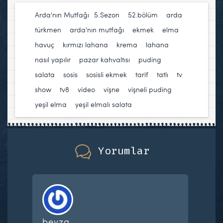
Arda'nın Mutfağı
5.Sezon
,
52.bölüm
,
arda
türkmen
,
arda'nın mutfağı
,
ekmek
,
elma
,
havuç
,
kırmızı lahana
,
krema
,
lahana
,
nasıl yapılır
,
pazar kahvaltısı
,
puding
,
salata
,
sosis
,
sosisli ekmek
,
tarif
,
tatlı
,
tv
show
,
tv8
,
video
,
vişne
,
vişneli puding
,
yeşil elma
,
yeşil elmalı salata
Yorumlar
beyza