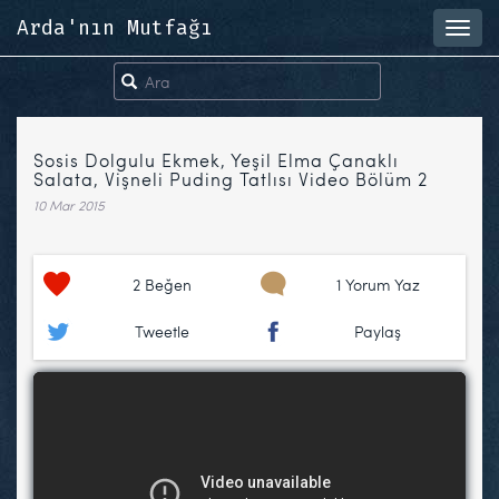
Arda'nın Mutfağı
Toggl
navig
Sosis Dolgulu Ekmek, Yeşil Elma Çanaklı
Salata, Vişneli Puding Tatlısı Video Bölüm 2
10 Mar 2015
2
Beğen
1 Yorum Yaz
Tweetle
Paylaş