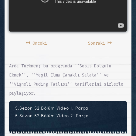
↤
↦
Önceki
Sonraki
Arda Türkmen; bu programda ‘‘Sosis Dolgulu
Ekmek’’, ‘‘Yeşil Elma Çanaklı Salata’’ ve
‘‘Vişneli Puding Tatlısı’’ tariflerini sizlerle
paylaşıyor.
5.Sezon 52.Bölüm Video 1. Parça
5.Sezon 52.Bölüm Video 2. Parça