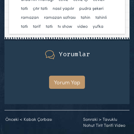
tatlı
,
çıtır tatlı
,
nasıl yapılır
,
pudra şekeri
,
ramazan
,
ramazan sofrası
,
tahin
,
tahinli
tatlı
,
tarif
,
tatlı
,
tv show
,
video
,
yufka
Yorumlar
Yorum Yap
Önceki
<
Kabak Çorbası
Sonraki
>
Tavuklu
Nohut Tirit Tarifi Video