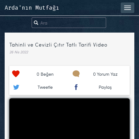
Arda'nın Mutfağı
Toggl
navig
Tahinli ve Cevizli Çıtır Tatlı Tarifi Video
26 Nis 2022
0
Beğen
0 Yorum Yaz
Tweetle
Paylaş