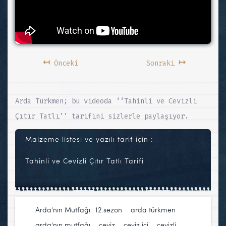
↤
↦
Önceki
Sonraki
Arda Türkmen; bu videoda ‘‘Tahinli ve Cevizli
Çıtır Tatlı’’ tarifini sizlerle paylaşıyor.
Malzeme listesi ve yazılı tarif için :
Tahinli ve Cevizli Çıtır Tatlı Tarifi
Arda'nın Mutfağı
12.sezon
,
arda türkmen
,
arda'nın mutfağı
,
ceviz
,
ceviz içi
,
cevizli