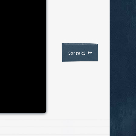
↦
Sonraki