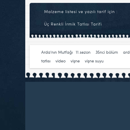
Malzeme listesi ve yazılı tarif için :
Üç Renkli İrmik Tatlısı Tarifi
Arda'nın Mutfağı
11.sezon
,
35nci bölüm
,
ard
tatlısı
,
video
,
vişne
,
vişne suyu