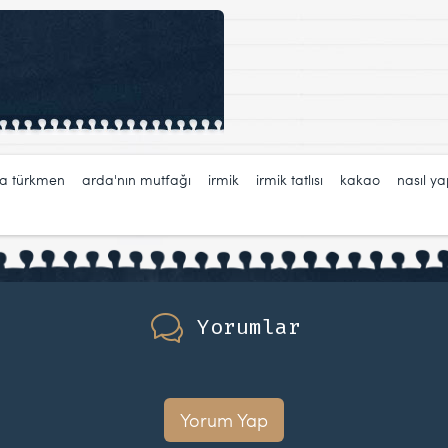
a türkmen
,
arda'nın mutfağı
,
irmik
,
irmik tatlısı
,
kakao
,
nasıl yap
Yorumlar
Yorum Yap