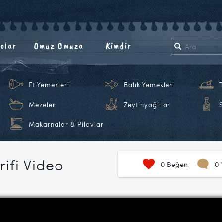
olar
Omuz Omuza
Kimdir
Et Yemekleri
Balık Yemekleri
Mezeler
Zeytinyağlılar
Makarnalar & Pilavlar
rifi Video
0
Beğen
0 