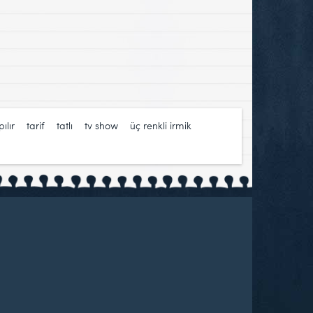
ılır
,
tarif
,
tatlı
,
tv show
,
üç renkli irmik