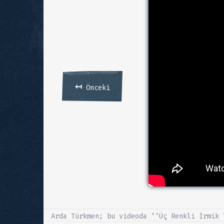
↤
Önceki
Arda Türkmen; bu videoda ‘‘Üç Renkli İrmik 