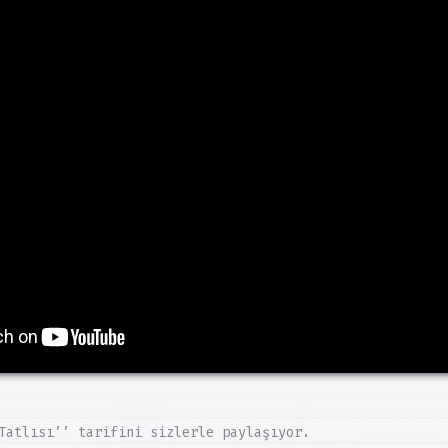
Tatlısı’’ tarifini sizlerle paylaşıyor.