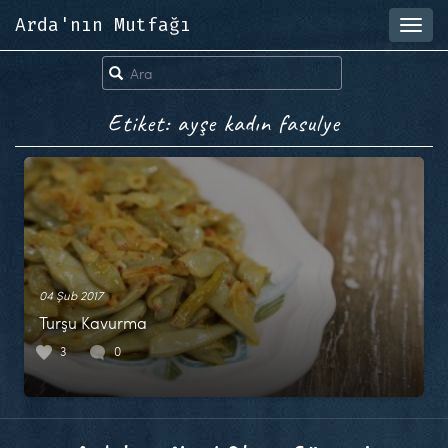
Arda'nın Mutfağı
Toggl
navig
Etiket: ayşe kadın fasulye
04 Şub 2017
Turşu Kavurma
3
0