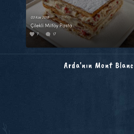
03 Kas 2018
Çilekli Milföy Pasta
7
17
Arda'nın Mont Blanc