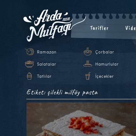
Tarifler
Vide
Ramazan
Çorbalar
Salatalar
Hamurlular
Tatlılar
İçecekler
Etiket: çilekli milföy pasta