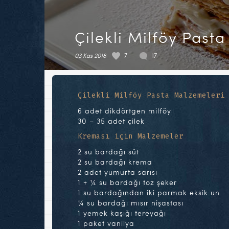
Çilekli Milföy Pasta
03 Kas 2018
7
17
Çilekli Milföy Pasta Malzemeleri
6 adet dikdörtgen milföy
30 – 35 adet çilek
Kreması için Malzemeler
2 su bardağı süt
2 su bardağı krema
2 adet yumurta sarısı
1 + ¼ su bardağı toz şeker
1 su bardağından iki parmak eksik un
¼ su bardağı mısır nişastası
1 yemek kaşığı tereyağı
1 paket vanilya