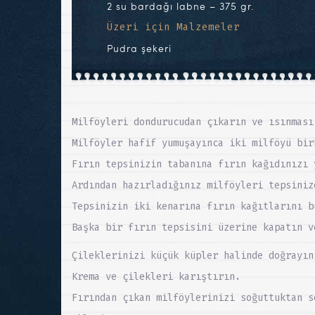
2 su bardağı labne – 375 gr.
Üzeri için Malzemeler
Pudra şekeri
Milföyleri dondurucudan çıkarın ve ısınması
Milföyler hafif yumuşayınca iki milföyü bir
Fırın tepsinizin tabanına fırın kağıdınızı 
Ardından hazırladığınız milföyleri tepsiniz
Tepsinizin iki kenarına fırın kağıtlarını b
Başka bir fırın tepsisini üzerine kapatın v
Çileklerinizi küçük küpler halinde doğrayın
Krema ve çilekleri karıştırın.
Fırından çıkan milföylerinizi soğuttuktan s