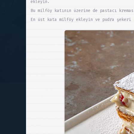
ekleyin.
Bu milföy katının üzerine de pastacı kremas
En üst kata milföy ekleyin ve pudra şekeri 