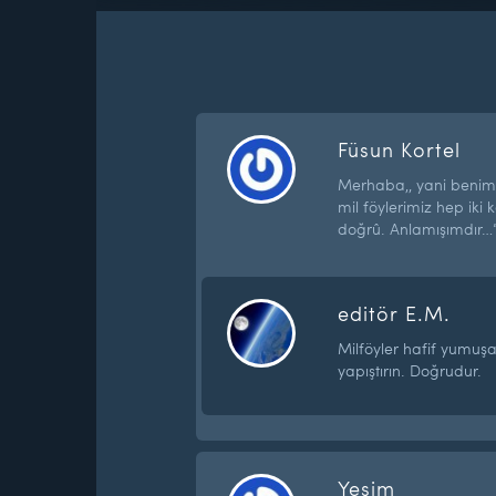
Füsun Kortel
Merhaba,, yani benim
mil föylerimiz hep iki 
doğrû. Anlamışımdır…
editör E.M.
Milföyler hafif yumuşay
yapıştırın. Doğrudur.
Yeşim