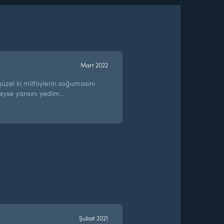
Mart 2022
zel ki milföylerin soğumasını
eyse yarısını yedim…
Şubat 2021