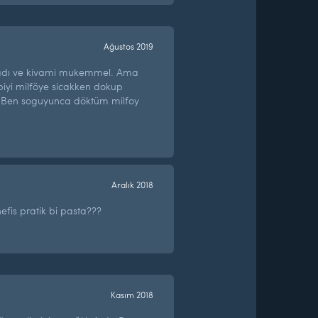
Ağustos 2019
tadı ve kivami mukemmel. Ama
iyi milföye sicakken dokup
 Ben soguyunca döktüm milfoy
Aralık 2018
 nefis pratik bi pasta???
Kasım 2018