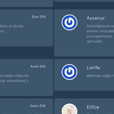
Ekim 2019
Aysenur
daha iyi olurdu
Muhallebisinin 
nız
sanırım muhalleb
yumuşatmaliyiz.
sert kaldı.
Aralık 2018
Latife
a keşke video da
ellerinize sağlık
iraz anlasilmadi:)
Kasım 2018
Elifce