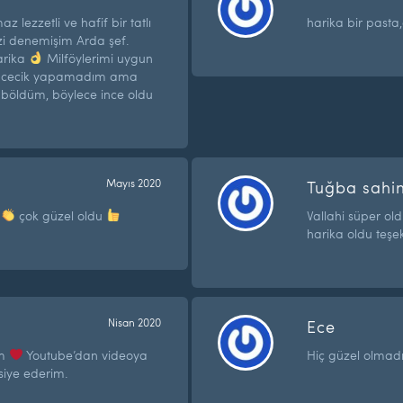
 lezzetli ve hafif bir tatlı
harika bir pasta
inizi denemişim Arda şef.
arika
Milföylerimi uygun
 incecik yapamadım ama
e böldüm, böylece ince oldu
Mayıs 2020
Tuğba sahi
E
çok güzel oldu
Vallahi süper o
harika oldu teşe
Nisan 2020
Ece
am
Youtube’dan videoya
Hiç güzel olmadı
siye ederim.