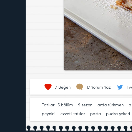
7
Beğen
17 Yorum Yaz
Tw
Tatlılar
5.bölüm
,
9.sezon
,
arda türkmen
,
a
peyniri
,
lezzetli tatlılar
,
pasta
,
pudra şekeri