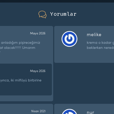
Yorumlar
Mayıs 2026
melike
 anladığım pişireceğimiz
krema o kadar gü
kat olacak!!!!!! Umarım
beklerken nered
”
Mayıs 2026
ınca, iki milföyü birbirine
Nisan 2021
nur