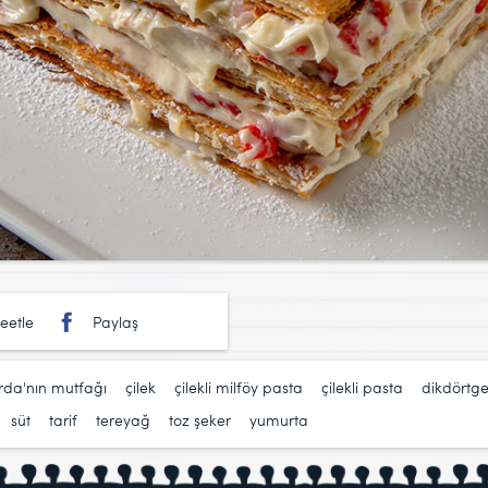
eetle
Paylaş
rda'nın mutfağı
,
çilek
,
çilekli milföy pasta
,
çilekli pasta
,
dikdörtge
,
süt
,
tarif
,
tereyağ
,
toz şeker
,
yumurta