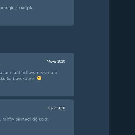
,emeğinize sağlık
n
Mayıs 2020
ldu tam tarif milfoyum kremam
kkürler buyukdereli
Nisan 2020
, milföy pişmedi çiğ kaldı.