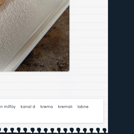
n milföy
,
kanal d
,
krema
,
kremalı
,
labne