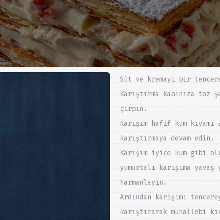
Süt ve kremayı bir tencer
Karıştırma kabınıza toz ş
çırpın.
Karışım hafif kum kıvamı 
karıştırmaya devam edin.
Karışım iyice kum gibi ol
yumurtalı karışıma yavaş 
harmanlayın.
Ardından karışımı tencere
karıştırarak muhallebi kı