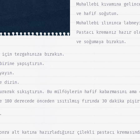
Muhallebi kıvamına gelinc
ve hafif soğutun.
Muhallebi ılınınca labney
Pastacı kremanız hazır ol
ve soğumaya bırakın.
 için tezgahınıza bırakın.
birine yapıştırın.
yayın.
e dizin.
urarak sıkıştırın. Bu milföylerin hafif kabarmasını ama 
e 180 derecede önceden ısıtılmış fırında 30 dakika pişir
.
onra alt katına hazırladığınız çilekli pastacı kremasınd