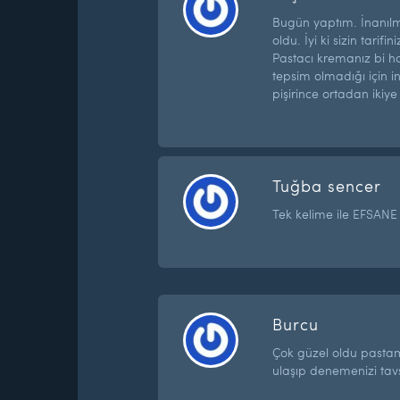
Bugün yaptım. İnanılmaz
oldu. İyi ki sizin tarif
Pastacı kremanız bi h
tepsim olmadığı için
pişirince ortadan ikiy
Tuğba sencer
Tek kelime ile EFSAN
Burcu
Çok güzel oldu past
ulaşıp denemenizi tav