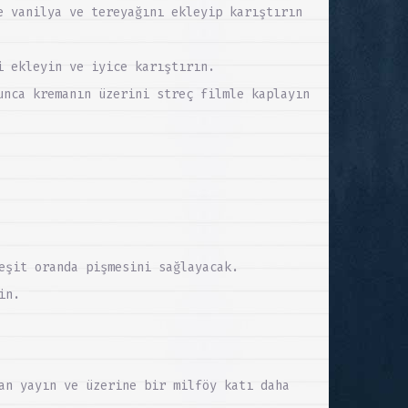
e vanilya ve tereyağını ekleyip karıştırın
i ekleyin ve iyice karıştırın.
unca kremanın üzerini streç filmle kaplayın
eşit oranda pişmesini sağlayacak.
in.
an yayın ve üzerine bir milföy katı daha