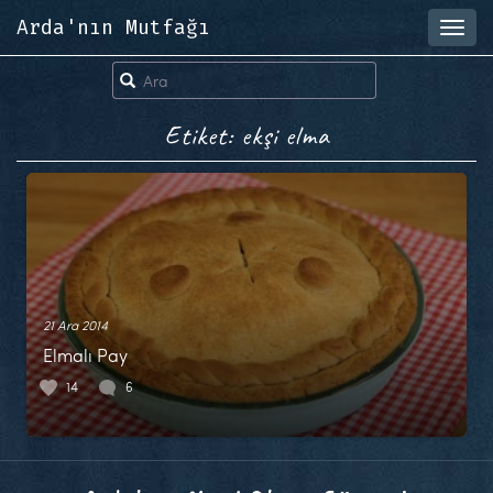
Arda'nın Mutfağı
Toggl
navig
Etiket: ekşi elma
21 Ara 2014
Elmalı Pay
14
6