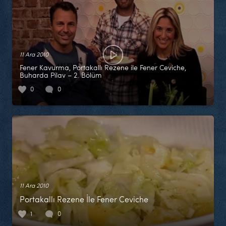
11 Ara 2010
Fener Kavurma, Portakallı Rezene ile Fener Ceviche,
Buharda Pilav – 2. Bölüm
0
0
11 Ara 2010
Portakallı Rezene İle Fener Ceviche
1
0