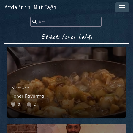
Arda'nın Mutfağı
Toggl
navig
Etiket: fener balığı
11 Ara 2010
Fener Kavurma
0
2