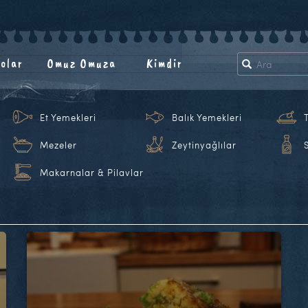
olar
Omuz Omuza
Kimdir
Et Yemekleri
Balık Yemekleri
Mezeler
Zeytinyağlılar
Makarnalar & Pilavlar