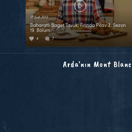
17 Şub 2013
Baharatlı Baget Tavuk, Fırında Pilav 3. Sezon
19. Bölüm
4
7
Arda'nın Mont Blanc