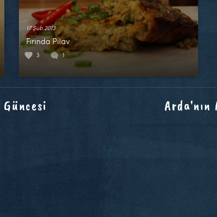
17 Şub 2013
Fırında Pilav
3
1
 Güncesi
Arda'nın