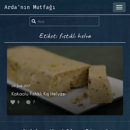
Arda'nın Mutfağı
Toggl
navig
Etiket: fıstıklı helva
04 Şub 2017
Kakaolu Fıstıklı Kış Helvası
9
7