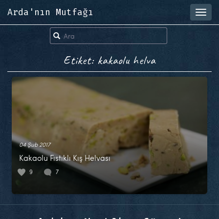
Arda'nın Mutfağı
Toggl
navig
Etiket: kakaolu helva
04 Şub 2017
Kakaolu Fıstıklı Kış Helvası
9
7